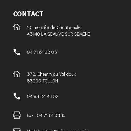
CONTACT

10, montée de Chantemule
43140 LA SEAUVE SUR SEMENE

04 71 61 02 03

372, Chemin du Val doux
83200 TOULON

04 94 24 44 52

Fax : 04 71 61 08 15