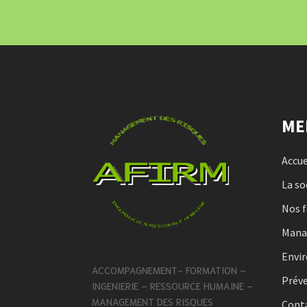
ME
Accue
La so
Nos 
Man
Envi
ACCOMPAGNEMENT- FORMATION –
Préve
INGENIERIE – RESSOURCE HUMAINE –
MANAGEMENT DES RISQUES
Cont