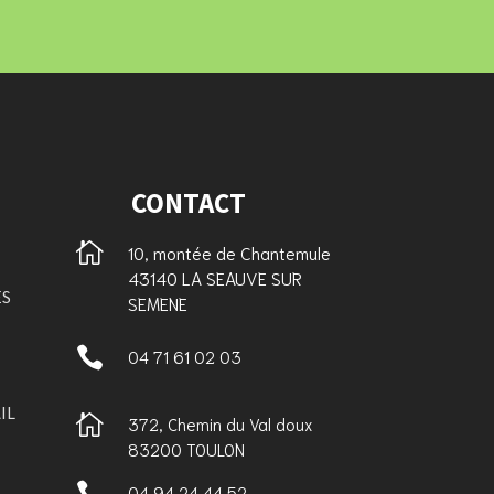
CONTACT

10, montée de Chantemule
43140 LA SEAUVE SUR
ES
SEMENE

04 71 61 02 03
IL

372, Chemin du Val doux
83200 TOULON

04 94 24 44 52