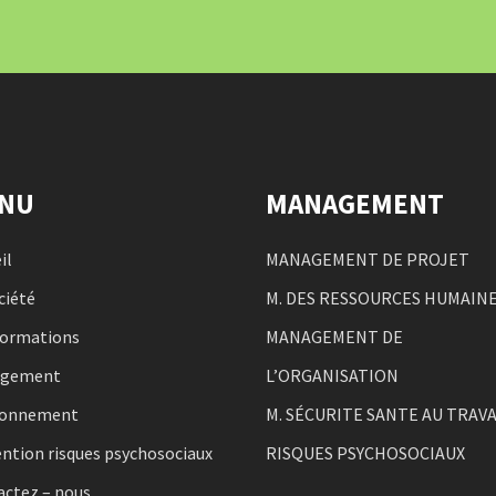
NU
MANAGEMENT
il
MANAGEMENT DE PROJET
ciété
M. DES RESSOURCES HUMAIN
formations
MANAGEMENT DE
agement
L’ORGANISATION
ronnement
M. SÉCURITE SANTE AU TRAVA
ntion risques psychosociaux
RISQUES PSYCHOSOCIAUX
actez – nous