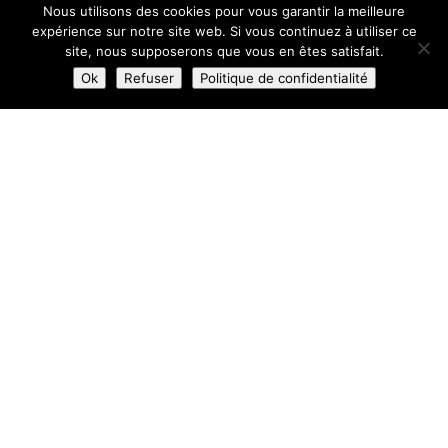
Nous utilisons des cookies pour vous garantir la meilleure
expérience sur notre site web. Si vous continuez à utiliser ce
site, nous supposerons que vous en êtes satisfait.
Ok
Refuser
Politique de confidentialité
Présentation de la
société.
La SARL AFIRM a été créée à TOULON en
2003
.
Son rayon d’action géographique s’étend plus
particulièrement sur les régions :