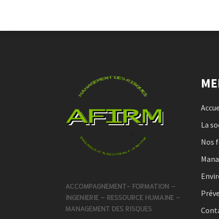
ME
Accue
La so
Nos 
Man
Envi
ACCOMPAGNEMENT-
FORMATION –
Préve
INGENIERIE – RESSOURCE HUMAINE –
MANAGEMENT DES RISQUES
Conta