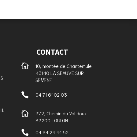
CONTACT

10, montée de Chantemule
43140 LA SEAUVE SUR
ES
SEMENE

04 71 61 02 03
IL

372, Chemin du Val doux
83200 TOULON

04 94 24 44 52