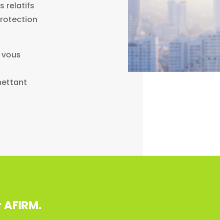
 relatifs
Protection
M vous
mettant
 AFIRM.