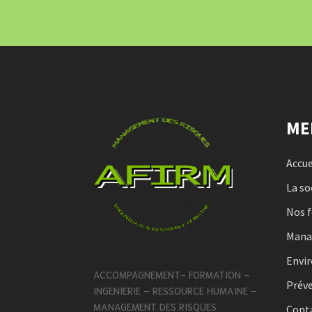
ME
Accue
La so
Nos 
Man
Envi
ACCOMPAGNEMENT- FORMATION –
Préve
INGENIERIE – RESSOURCE HUMAINE –
MANAGEMENT DES RISQUES
Cont