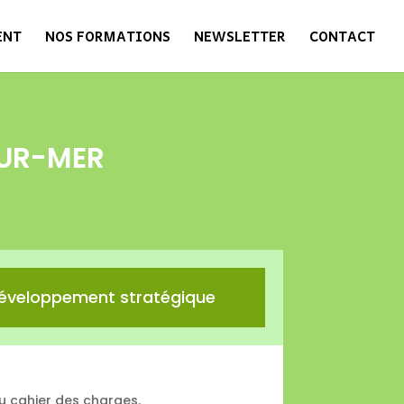
ENT
NOS FORMATIONS
NEWSLETTER
CONTACT
UR-MER
éveloppement stratégique
 cahier des charges.