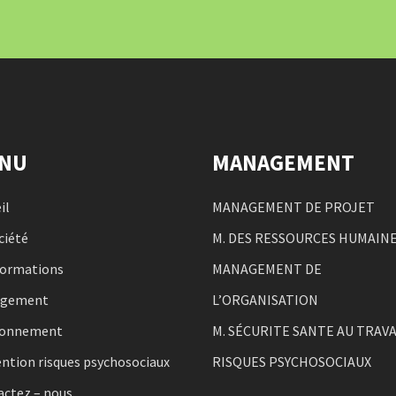
NU
MANAGEMENT
il
MANAGEMENT DE PROJET
ciété
M. DES RESSOURCES HUMAIN
formations
MANAGEMENT DE
agement
L’ORGANISATION
ronnement
M. SÉCURITE SANTE AU TRAVA
ntion risques psychosociaux
RISQUES PSYCHOSOCIAUX
actez – nous