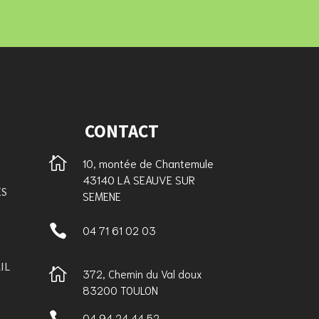
CONTACT

10, montée de Chantemule
43140 LA SEAUVE SUR
ES
SEMENE

04 71 61 02 03
IL

372, Chemin du Val doux
83200 TOULON

04 94 24 44 52