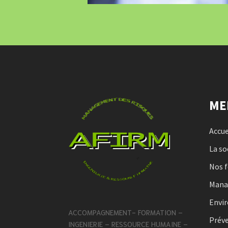
ME
Accue
La so
Nos 
Man
Envi
ACCOMPAGNEMENT- FORMATION –
Préve
INGENIERIE – RESSOURCE HUMAINE –