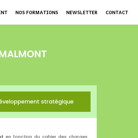
ENT
NOS FORMATIONS
NEWSLETTER
CONTACT
-MALMONT
éveloppement stratégique
nt
en fonction du cahier des charges