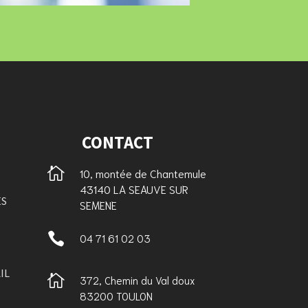
CONTACT

10, montée de Chantemule
43140 LA SEAUVE SUR
ES
SEMENE

04 71 61 02 03
IL

372, Chemin du Val doux
83200 TOULON