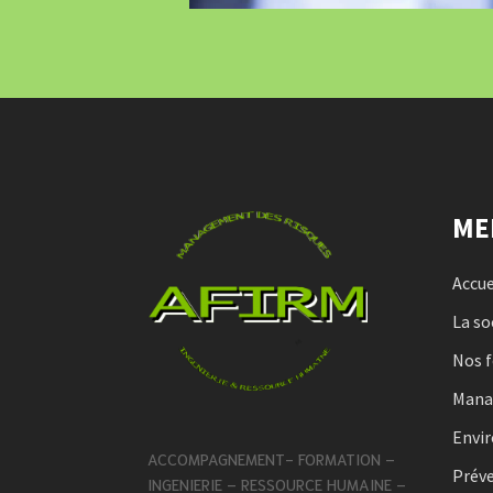
ME
Accue
La so
Nos 
Man
Envi
ACCOMPAGNEMENT- FORMATION –
Préve
INGENIERIE – RESSOURCE HUMAINE –