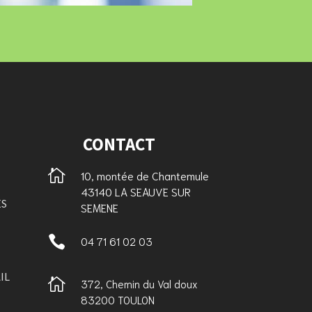
CONTACT

10, montée de Chantemule
43140 LA SEAUVE SUR
ES
SEMENE

04 71 61 02 03
IL

372, Chemin du Val doux
83200 TOULON