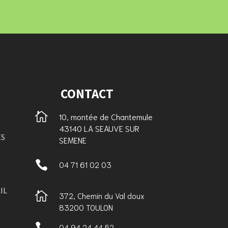
CONTACT

10, montée de Chantemule
43140 LA SEAUVE SUR
ES
SEMENE

04 71 61 02 03
IL

372, Chemin du Val doux
83200 TOULON

04 94 24 44 52