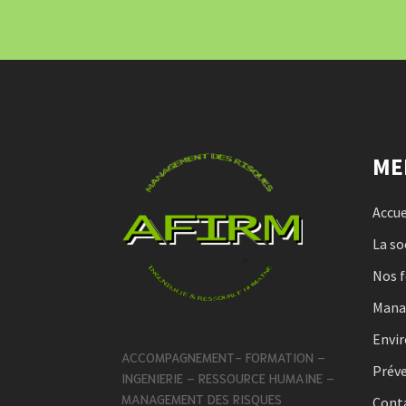
ME
Accue
La so
Nos 
Man
Envi
ACCOMPAGNEMENT- FORMATION –
Préve
INGENIERIE – RESSOURCE HUMAINE –
MANAGEMENT DES RISQUES
Cont