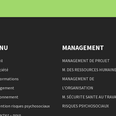
NU
MANAGEMENT
il
MANAGEMENT DE PROJET
ciété
M. DES RESSOURCES HUMAIN
formations
MANAGEMENT DE
agement
L’ORGANISATION
ronnement
M. SÉCURITE SANTE AU TRAVA
ntion risques psychosociaux
RISQUES PSYCHOSOCIAUX
actez – nous