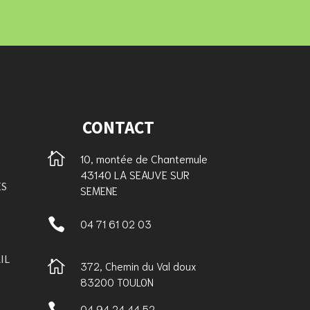
CONTACT

10, montée de Chantemule
43140 LA SEAUVE SUR
ES
SEMENE

04 71 61 02 03
IL

372, Chemin du Val doux
83200 TOULON

04 94 24 44 52