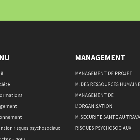
NU
MANAGEMENT
il
MANAGEMENT DE PROJET
ciété
M. DES RESSOURCES HUMAIN
formations
MANAGEMENT DE
agement
L’ORGANISATION
ronnement
M. SÉCURITE SANTE AU TRAVA
ntion risques psychosociaux
RISQUES PSYCHOSOCIAUX
actez – nous