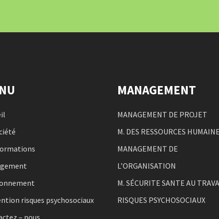
NU
MANAGEMENT
il
MANAGEMENT DE PROJET
ciété
M. DES RESSOURCES HUMAIN
formations
MANAGEMENT DE
agement
L’ORGANISATION
ronnement
M. SÉCURITE SANTE AU TRAVA
ntion risques psychosociaux
RISQUES PSYCHOSOCIAUX
actez – nous