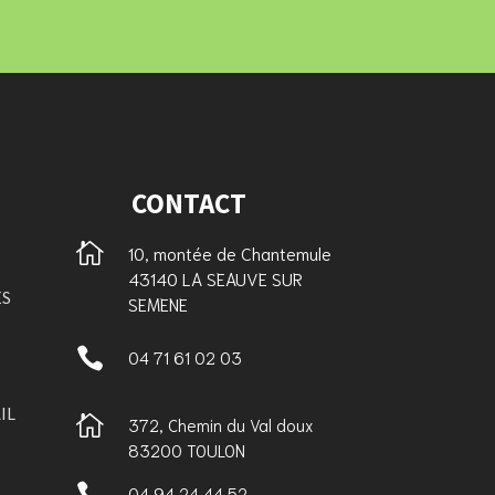
CONTACT

10, montée de Chantemule
43140 LA SEAUVE SUR
ES
SEMENE

04 71 61 02 03
IL

372, Chemin du Val doux
83200 TOULON

04 94 24 44 52