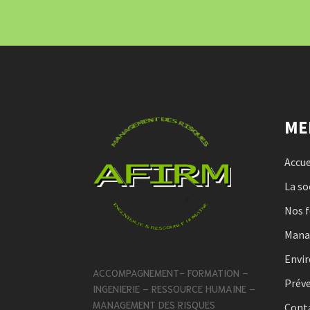
ME
Accue
La so
Nos 
Man
Envi
ACCOMPAGNEMENT- FORMATION –
Préve
INGENIERIE – RESSOURCE HUMAINE –
MANAGEMENT DES RISQUES
Cont