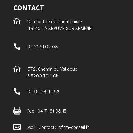
CONTACT

10, montée de Chantemule
43140 LA SEAUVE SUR SEMENE

04 71 61 02 03

372, Chemin du Val doux
83200 TOULON

04 94 24 44 52

Fax : 04 71 61 08 15

Mail : Contact@afirm-conseil.fr