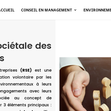
ACCUEIL
CONSEIL EN MANAGEMENT
ENVIRONNEM
ociétale des
s
treprises
(RSE)
est une
ration volontaire par les
vironnementaux à leurs
 engagements avec leurs
sociée au concept de
 3 éléments principaux :