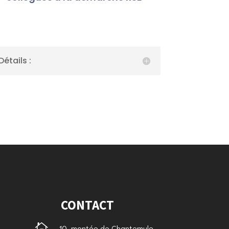
Détails :
CONTACT

10, montée de Chantemule