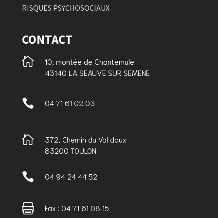
RISQUES PSYCHOSOCIAUX
CONTACT

10, montée de Chantemule
43140 LA SEAUVE SUR SEMENE

04 71 61 02 03

372, Chemin du Val doux
83200 TOULON

04 94 24 44 52

Fax : 04 71 61 08 15