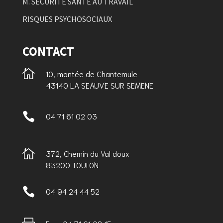
M. SÉCURITE SANTE AU TRAVAIL
RISQUES PSYCHOSOCIAUX
CONTACT

10, montée de Chantemule
43140 LA SEAUVE SUR SEMENE

04 71 61 02 03

372, Chemin du Val doux
83200 TOULON

04 94 24 44 52