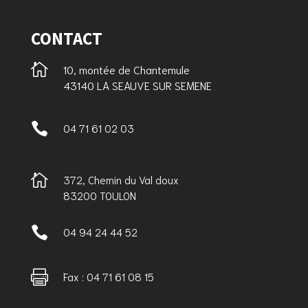
CONTACT

10, montée de Chantemule
43140 LA SEAUVE SUR SEMENE

04 71 61 02 03

372, Chemin du Val doux
83200 TOULON

04 94 24 44 52

Fax : 04 71 61 08 15