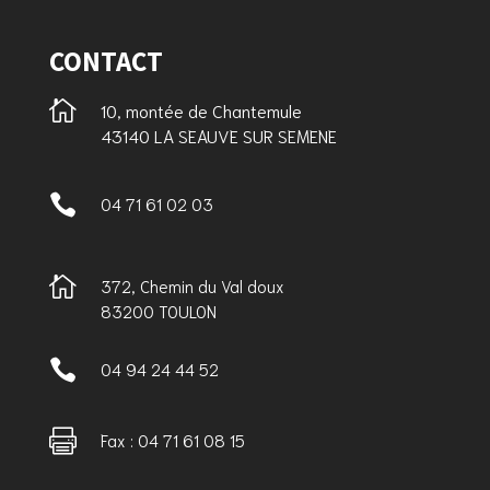
CONTACT

10, montée de Chantemule
43140 LA SEAUVE SUR SEMENE

04 71 61 02 03

372, Chemin du Val doux
83200 TOULON

04 94 24 44 52

Fax : 04 71 61 08 15