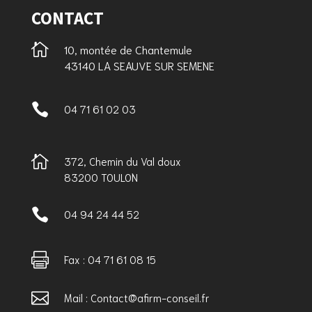
CONTACT

10, montée de Chantemule
43140 LA SEAUVE SUR SEMENE

04 71 61 02 03

372, Chemin du Val doux
83200 TOULON

04 94 24 44 52

Fax : 04 71 61 08 15

Mail : Contact@afirm-conseil.fr