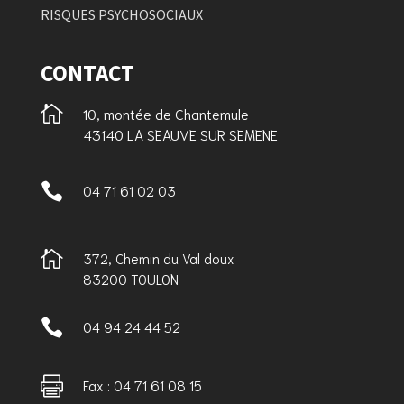
RISQUES PSYCHOSOCIAUX
CONTACT

10, montée de Chantemule
43140 LA SEAUVE SUR SEMENE

04 71 61 02 03

372, Chemin du Val doux
83200 TOULON

04 94 24 44 52

Fax : 04 71 61 08 15