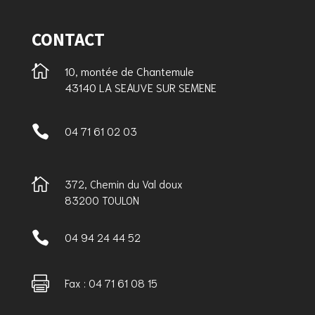
CONTACT

10, montée de Chantemule
43140 LA SEAUVE SUR SEMENE

04 71 61 02 03

372, Chemin du Val doux
83200 TOULON

04 94 24 44 52

Fax : 04 71 61 08 15