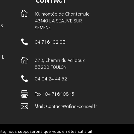

10, montée de Chantemule
43140 LA SEAUVE SUR
ES
SEMENE

04 71 61 02 03
IL

372, Chemin du Val doux
83200 TOULON

04 94 24 44 52

Fax : 04 71 61 08 15

Mail : Contact@afirm-conseil.fr
 site, nous supposerons que vous en êtes satisfait.