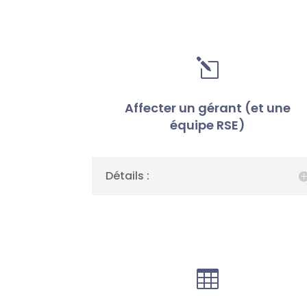
l
Affecter un gérant (et une
équipe RSE)
Détails :
