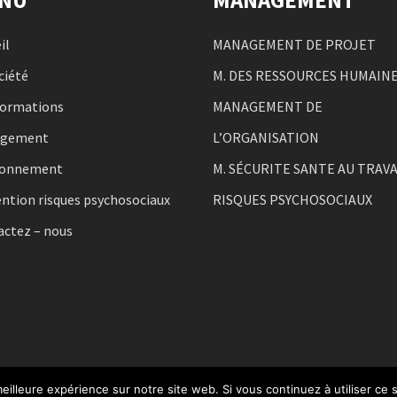
il
MANAGEMENT DE PROJET
ciété
M. DES RESSOURCES HUMAIN
formations
MANAGEMENT DE
agement
L’ORGANISATION
ronnement
M. SÉCURITE SANTE AU TRAVA
ntion risques psychosociaux
RISQUES PSYCHOSOCIAUX
actez – nous
eilleure expérience sur notre site web. Si vous continuez à utiliser ce
té
Plan du Site
Webdesign 842 Concept