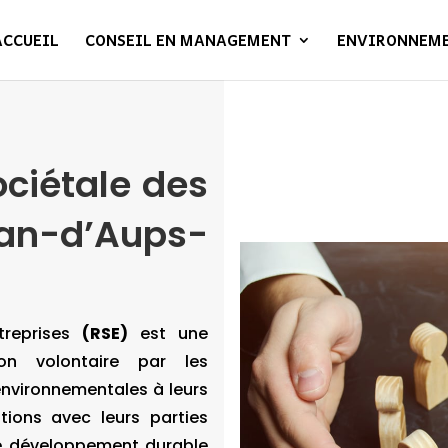
ACCUEIL
CONSEIL EN MANAGEMENT
ENVIRONNEM
ociétale des
an-d’Aups-
treprises
(RSE)
est une
ion volontaire par les
 environnementales à leurs
tions avec leurs parties
de développement durable