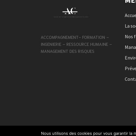
Accue
La so
Nos 
ACCOMPAGNEMENT- FORMATION –
INGENIERIE – RESSOURCE HUMAINE –
Man
MANAGEMENT DES RISQUES
Envi
Préve
Cont
Nous utilisons des cookies pour vous garantir la m
Mentions Légales
Politique de Confidentiali