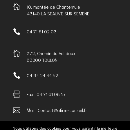

10, montée de Chantemule
43140 LA SEAUVE SUR SEMENE

04 71 61 02 03

372, Chemin du Val doux
83200 TOULON

04 94 24 44 52

Fax : 04 71 61 08 15

Mail : Contact@afirm-conseil.fr
Nous utilisons des cookies pour vous garantir la meilleure