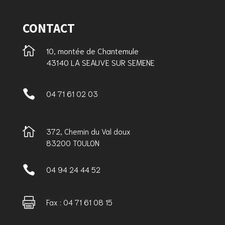
CONTACT

10, montée de Chantemule
43140 LA SEAUVE SUR SEMENE

04 71 61 02 03

372, Chemin du Val doux
83200 TOULON

04 94 24 44 52

Fax : 04 71 61 08 15