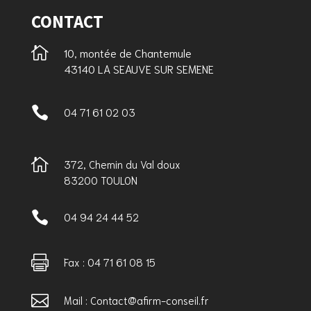
CONTACT

10, montée de Chantemule
43140 LA SEAUVE SUR SEMENE

04 71 61 02 03

372, Chemin du Val doux
83200 TOULON

04 94 24 44 52

Fax : 04 71 61 08 15

Mail : Contact@afirm-conseil.fr