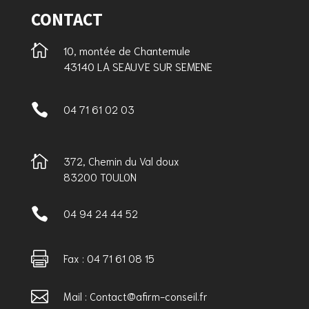
CONTACT

10, montée de Chantemule
43140 LA SEAUVE SUR SEMENE

04 71 61 02 03

372, Chemin du Val doux
83200 TOULON

04 94 24 44 52

Fax : 04 71 61 08 15

Mail : Contact@afirm-conseil.fr