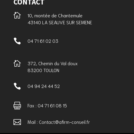
CONTACT

10, montée de Chantemule
43140 LA SEAUVE SUR SEMENE

04 71 61 02 03

372, Chemin du Val doux
83200 TOULON

04 94 24 44 52

Fax : 04 71 61 08 15

Mail : Contact@afirm-conseil.fr