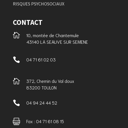
RISQUES PSYCHOSOCIAUX
CONTACT

10, montée de Chantemule
43140 LA SEAUVE SUR SEMENE

04 71 61 02 03

372, Chemin du Val doux
83200 TOULON

04 94 24 44 52

Fax : 04 71 61 08 15