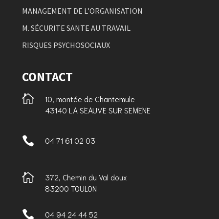
MANAGEMENT DE L’ORGANISATION
M. SÉCURITE SANTE AU TRAVAIL
RISQUES PSYCHOSOCIAUX
CONTACT

10, montée de Chantemule
43140 LA SEAUVE SUR SEMENE

04 71 61 02 03

372, Chemin du Val doux
83200 TOULON

04 94 24 44 52