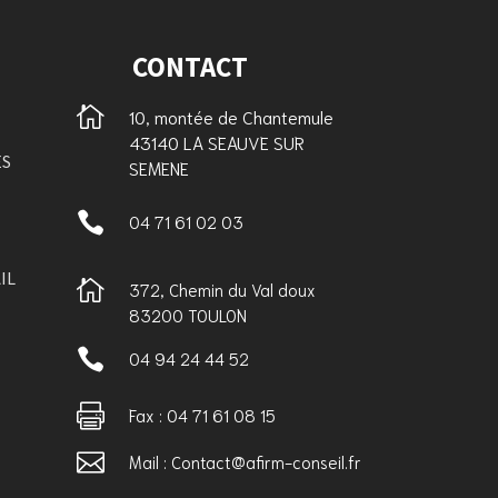
CONTACT

10, montée de Chantemule
43140 LA SEAUVE SUR
ES
SEMENE

04 71 61 02 03
IL

372, Chemin du Val doux
83200 TOULON

04 94 24 44 52

Fax : 04 71 61 08 15

Mail : Contact@afirm-conseil.fr