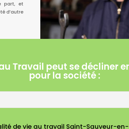
e part, et
été d’autre
 au Travail peut se décliner e
pour la société :
lité de vie au travail Saint-Sauveur-en