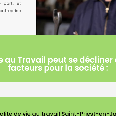
e part, et
entreprise
ie au Travail peut se décline
facteurs pour la société :
lité de vie au travail Saint-Priest-en-J