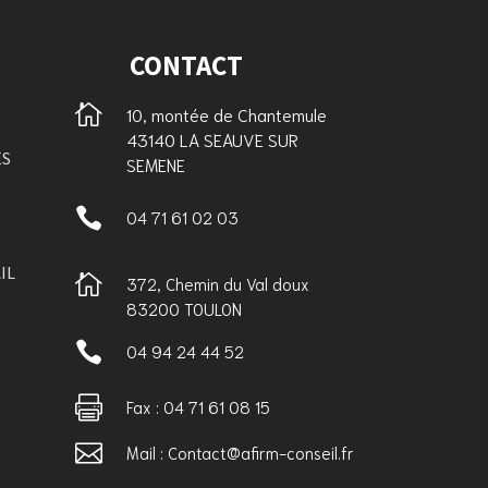
CONTACT

10, montée de Chantemule
43140 LA SEAUVE SUR
ES
SEMENE

04 71 61 02 03
IL

372, Chemin du Val doux
83200 TOULON

04 94 24 44 52

Fax : 04 71 61 08 15

Mail : Contact@afirm-conseil.fr