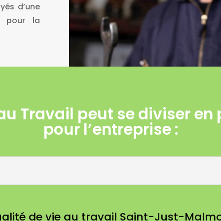
oyés d’une
é pour la
au Travail peut se diviser en
pour l’entreprise :
alité de vie au travail Saint-Just-Malm