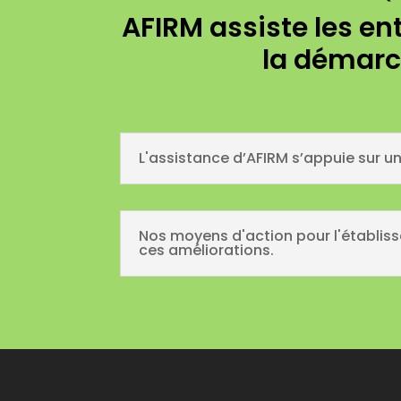
AFIRM assiste les en
la démarc
L'assistance d’AFIRM s’appuie sur un 
Nos moyens d'action pour l'établiss
ces améliorations.