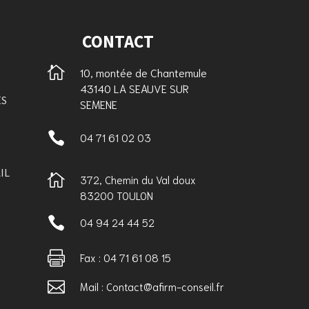
CONTACT

10, montée de Chantemule
43140 LA SEAUVE SUR
ES
SEMENE

04 71 61 02 03
IL

372, Chemin du Val doux
83200 TOULON

04 94 24 44 52

Fax : 04 71 61 08 15

Mail : Contact@afirm-conseil.fr