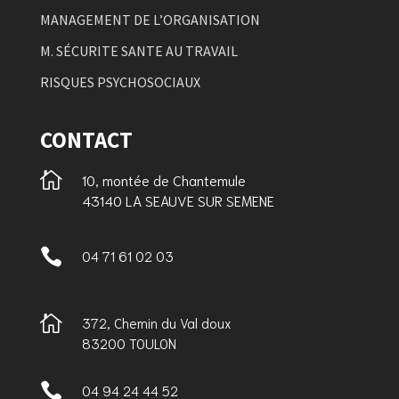
MANAGEMENT DE L’ORGANISATION
M. SÉCURITE SANTE AU TRAVAIL
RISQUES PSYCHOSOCIAUX
CONTACT

10, montée de Chantemule
43140 LA SEAUVE SUR SEMENE

04 71 61 02 03

372, Chemin du Val doux
83200 TOULON

04 94 24 44 52