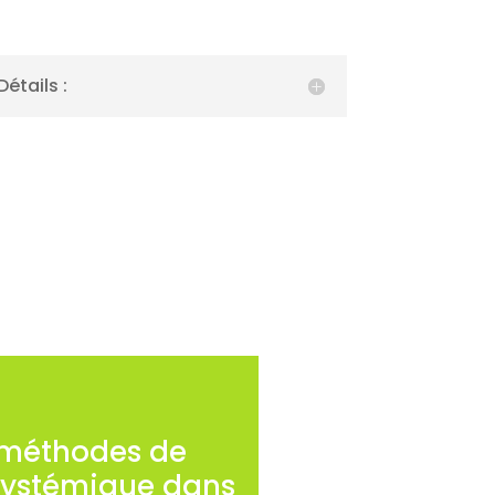
Détails :
s méthodes de
systémique dans