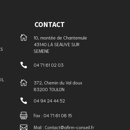
CONTACT

10, montée de Chantemule
43140 LA SEAUVE SUR
ES
SEMENE

04 71 61 02 03
IL

372, Chemin du Val doux
83200 TOULON

04 94 24 44 52

Fax : 04 71 61 08 15

Mail : Contact@afirm-conseil.fr