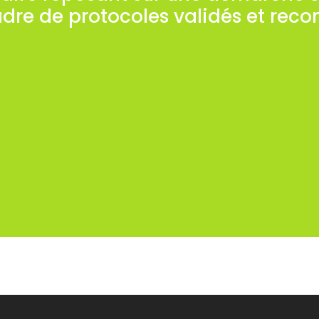
adre de protocoles validés et reco
es peuvent être aussi guidées vers la prévention de
interne ou externe à l’organisation.
l’objet d’un cahier des charges établi à l’avance a
r des charges est généralement précédée d’un pré
ns obtenues grâce à un diagnostic préexistant de
prises en considération pour la réalisation du pré
e prévention des risques psychosociaux (stress, v
ns la recherche de l’implication maximum des acte
eprésentatives du Personnel, Salariés, Partenaires 
l’organisation.