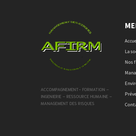
ME
Accue
La so
Nos 
Man
Envi
ACCOMPAGNEMENT- FORMATION –
Préve
INGENIERIE – RESSOURCE HUMAINE –
MANAGEMENT DES RISQUES
Cont