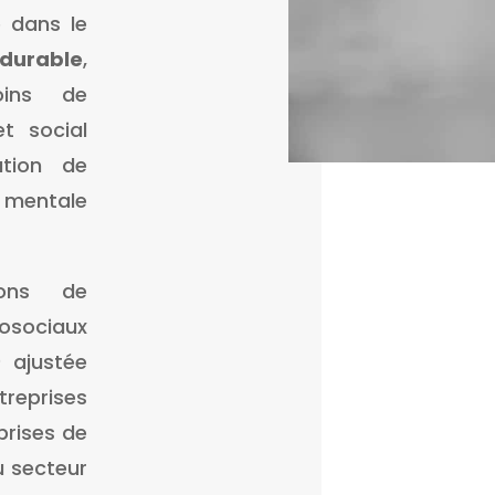
e dans le
durable
,
oins de
t social
ation de
t mentale
ions de
osociaux
) ajustée
reprises
eprises de
u secteur