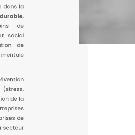
e dans la
durable
,
oins de
t social
ation de
 mentale
évention
(stress,
ion de la
eprises
eprises de
u secteur