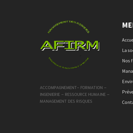
ME
Accue
La so
Nos 
Man
Envi
ACCOMPAGNEMENT- FORMATION –
Préve
INGENIERIE – RESSOURCE HUMAINE –
MANAGEMENT DES RISQUES
Cont