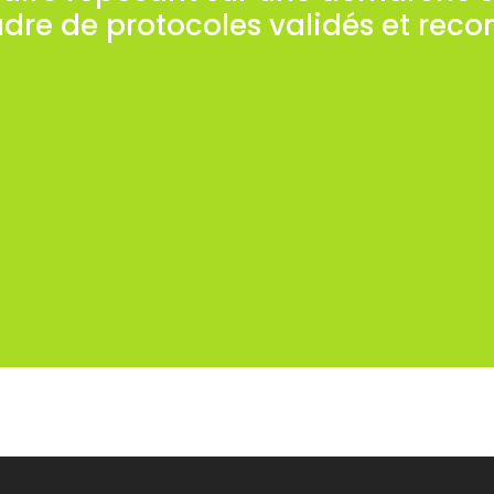
adre de protocoles validés et reco
ues peuvent être également orientées vers la prév
d’origine interne ou externe à l’organisation.
référence à un cahier des charges établi à l’avanc
er des charges est généralement précédée d’un pr
ns obtenues suite à un diagnostic préexistant de
 sont considérée pour la réalisation du pré-diagn
e prévention des risques psychosociaux (stress, v
s la recherche de l’implication maximum des acteu
eprésentatives du Personnel, Salariés, Partenaires 
l’organisation.