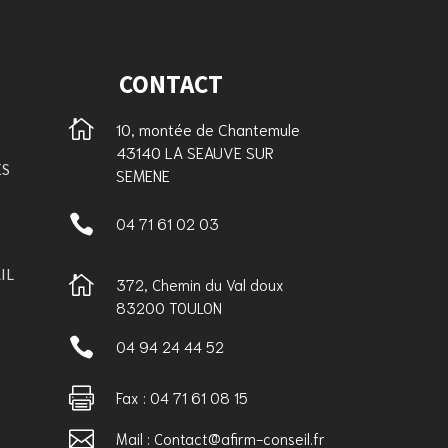
CONTACT

10, montée de Chantemule
43140 LA SEAUVE SUR
ES
SEMENE

04 71 61 02 03
IL

372, Chemin du Val doux
83200 TOULON

04 94 24 44 52

Fax : 04 71 61 08 15

Mail : Contact@afirm-conseil.fr