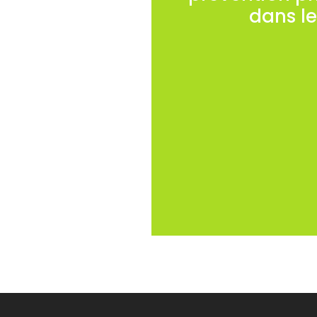
dans le
Des actions spécifiques
Chaque action fait 
La mise en œuvre du ca
par AFIRM. Les obser
court ANACT
Toutes les actions d
sont organisées dan
Direction, Instances R