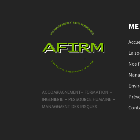
ME
Accue
La so
Nos 
Man
Envi
ACCOMPAGNEMENT- FORMATION –
Préve
INGENIERIE – RESSOURCE HUMAINE –
MANAGEMENT DES RISQUES
Cont