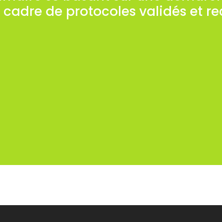
 cadre de protocoles validés et r
 peuvent être axées vers la prévention de la viole
externe à l’organisation.
référence à un cahier des charges établi au préala
hier des charges est généralement précédée d’un
vations obtenues grâce à un diagnostic préexista
 sont prises en compte pour la réalisation du pré
e prévention des risques psychosociaux (stress, v
s la recherche de l’implication maximum des acte
eprésentatives du Personnel, Salariés, Partenaires 
l’organisation.