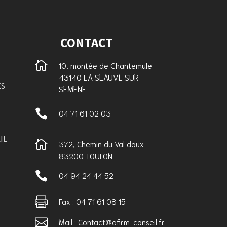
CONTACT

10, montée de Chantemule
43140 LA SEAUVE SUR
ES
SEMENE

04 71 61 02 03
IL

372, Chemin du Val doux
83200 TOULON

04 94 24 44 52

Fax : 04 71 61 08 15

Mail : Contact@afirm-conseil.fr