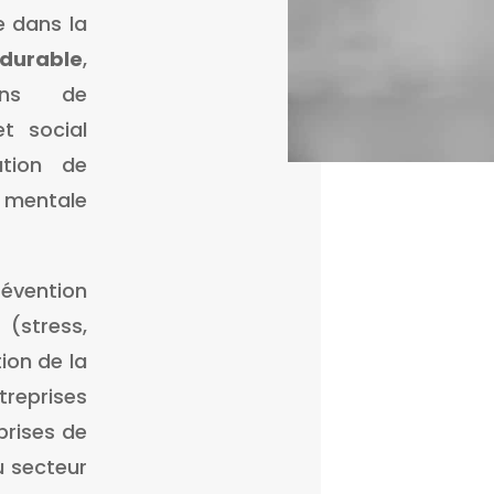
e dans la
durable
,
ins de
t social
ation de
t mentale
évention
(stress,
ion de la
eprises
eprises de
u secteur