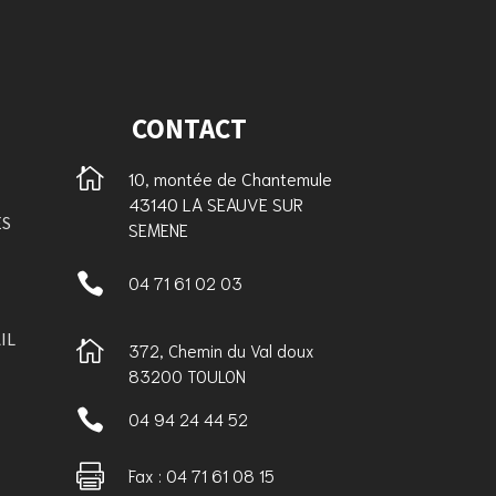
CONTACT

10, montée de Chantemule
43140 LA SEAUVE SUR
ES
SEMENE

04 71 61 02 03
IL

372, Chemin du Val doux
83200 TOULON

04 94 24 44 52

Fax : 04 71 61 08 15