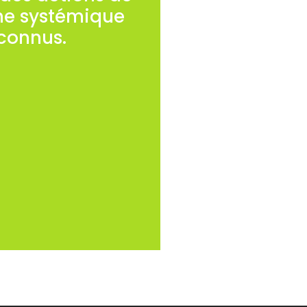
he systémique
econnus.
nce d’origine interne ou
avec l’entreprise.
-diagnostic édifié par
 type diagnostic court
ostic.
iolence, harcèlement)
urs de l’entreprise,
internes et externes de