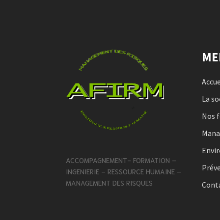
ME
Accue
La so
Nos 
Man
Envi
ACCOMPAGNEMENT- FORMATION –
Préve
INGENIERIE – RESSOURCE HUMAINE –
MANAGEMENT DES RISQUES
Cont