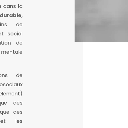
e dans la
durable
,
oins de
t social
ation de
t mentale
ions de
osociaux
lement)
que des
i que des
 et les