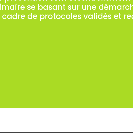
rimaire se basant sur une démarc
 cadre de protocoles validés et r
 peuvent être axées vers la prévention de la viole
externe à l’organisation.
t l’objet d’un cahier des charges établi à l’avance 
er des charges est généralement précédée d’un pré
ns obtenues grâce à un diagnostic préexistant de
 sont considérée pour la réalisation du pré-diagn
e prévention des risques psychosociaux (stress, v
s la recherche de l’implication maximum des acte
eprésentatives du Personnel, Salariés, Partenaires 
l’organisation.