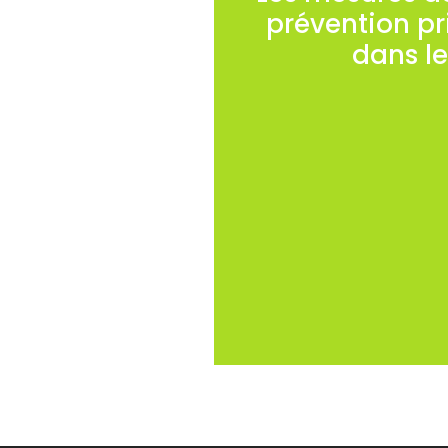
prévention p
dans le
Des actions spécifiques
Chaque action fai
L’édification du cahi
AFIRM. Les observatio
ANACT
Toutes les actions d
sont organisées dan
Direction, Instances R