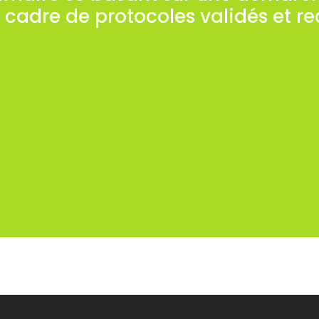
 cadre de protocoles validés et r
ues peuvent être également orientées vers la prév
d’origine interne ou externe à l’organisation.
éférence à un cahier des charges établi au préalab
r des charges est généralement précédée d’un pré
s obtenues à partir d’un diagnostic préexistant d
prises en considération pour la réalisation du pré
e prévention des risques psychosociaux (stress, v
ns la recherche de l’implication maximum des acte
eprésentatives du Personnel, Salariés, Partenaires 
l’organisation.