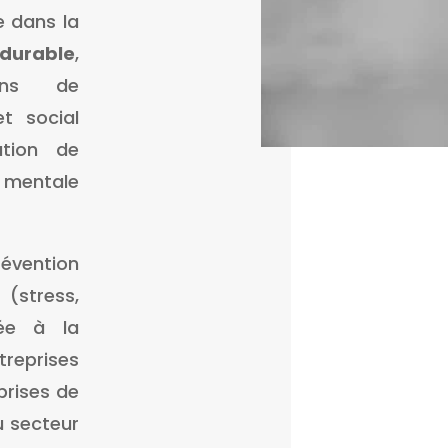
e dans la
durable
,
ins de
t social
ation de
t mentale
évention
(stress,
tée à la
eprises
eprises de
u secteur