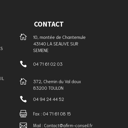
CONTACT

10, montée de Chantemule
43140 LA SEAUVE SUR
ES
SEMENE

04 71 61 02 03
IL

372, Chemin du Val doux
83200 TOULON

04 94 24 44 52

Fax : 04 71 61 08 15

Mail : Contact@afirm-conseil.fr