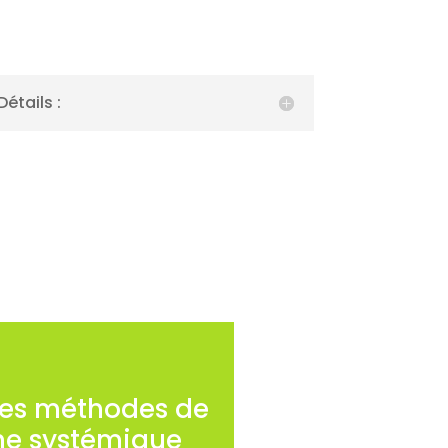
Détails :
des méthodes de
he systémique