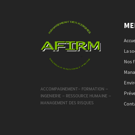
ME
Accue
La so
Nos 
Man
Envi
ACCOMPAGNEMENT- FORMATION –
Préve
INGENIERIE – RESSOURCE HUMAINE –
MANAGEMENT DES RISQUES
Cont