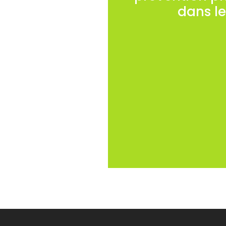
dans le
Des actions spécifiq
Chaque action fait r
L’édification du cahie
AFIRM. Les observation
ANACT sont 
Toutes les actions d
sont structurées da
Direction, Instances R