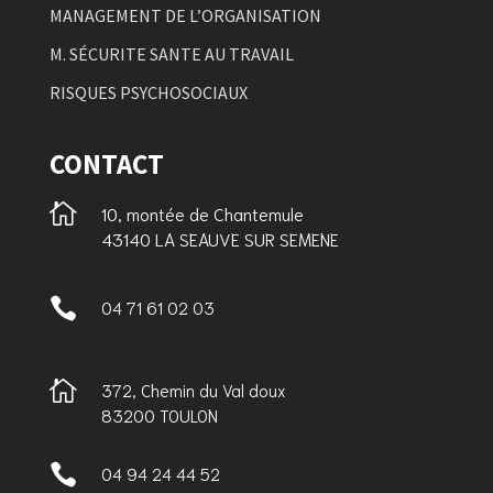
MANAGEMENT DE L’ORGANISATION
M. SÉCURITE SANTE AU TRAVAIL
RISQUES PSYCHOSOCIAUX
CONTACT

10, montée de Chantemule
43140 LA SEAUVE SUR SEMENE

04 71 61 02 03

372, Chemin du Val doux
83200 TOULON

04 94 24 44 52