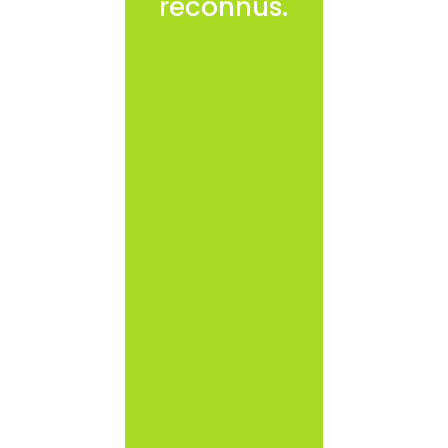
reconnus.
Des actions
spécifiques
peuvent être
axées vers la
prévention de la
violence d’origine
interne ou
externe à
l’organisation.
Chaque action
fait référence à
un cahier des
charges établi au
préalable avec
l’établissement.
L’édification du