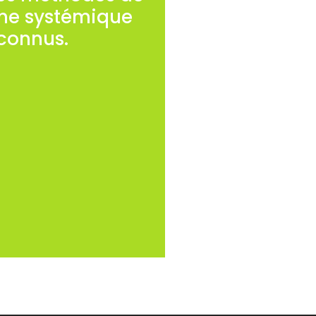
che systémique
econnus.
ention de la violence
bli avec l’entreprise.
d’un pré-diagnostic
préexistant de type
on du pré-diagnostic.
iolence, harcèlement)
l’entreprise, Direction,
nes et externes de