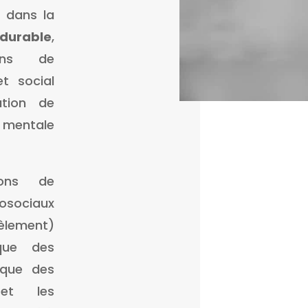
t dans la
durable
,
ins de
t social
ation de
t mentale
ions de
osociaux
lement)
que des
i que des
 et les