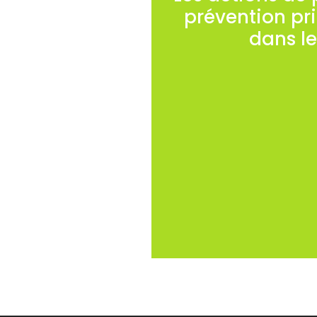
prévention pr
dans le
Des actions spécifiq
Chaque action fait ré
La mise en œuvre d
élaboré par AFIRM.
diagnostic court ANA
Toutes les actions d
sont établies dans la r
Instances Représe