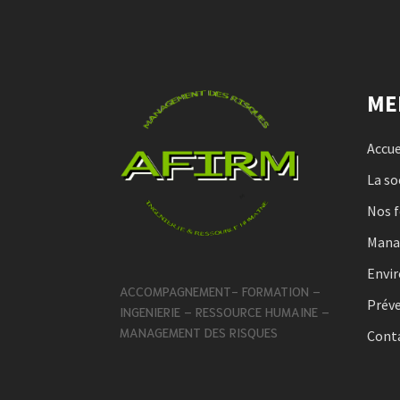
ME
Accue
La so
Nos 
Man
Envi
ACCOMPAGNEMENT- FORMATION –
Préve
INGENIERIE – RESSOURCE HUMAINE –
MANAGEMENT DES RISQUES
Cont