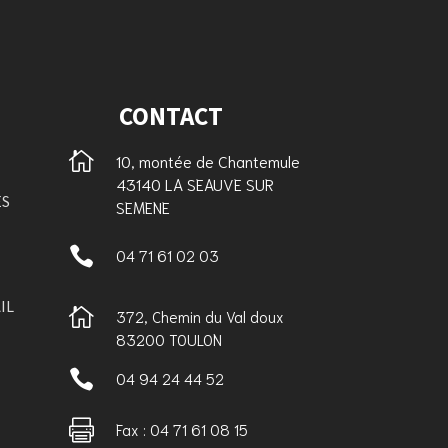
CONTACT

10, montée de Chantemule
43140 LA SEAUVE SUR
ES
SEMENE

04 71 61 02 03
IL

372, Chemin du Val doux
83200 TOULON

04 94 24 44 52

Fax : 04 71 61 08 15