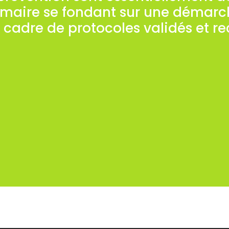
imaire se fondant sur une démar
 cadre de protocoles validés et r
ues peuvent être également orientées vers la prév
d’origine interne ou externe à l’organisation.
férence à un cahier des charges préalablement éta
u cahier des charges est généralement précédée 
 Les observations obtenues grâce à un diagnostic 
CT sont prises en considération pour la réalisati
e prévention des risques psychosociaux (stress, v
echerche de l’implication maximum des acteurs de 
ntatives du Personnel, Salariés, Partenaires inter
l’organisation.