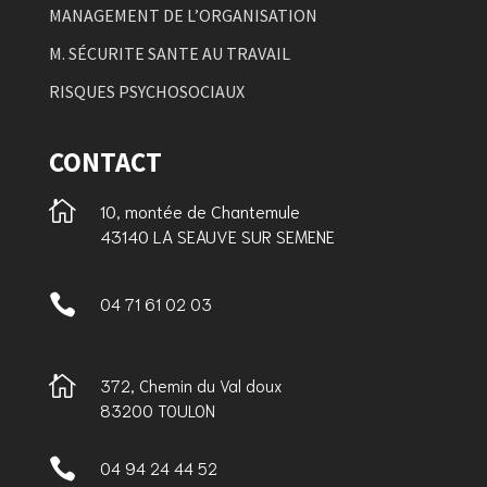
MANAGEMENT DE L’ORGANISATION
M. SÉCURITE SANTE AU TRAVAIL
RISQUES PSYCHOSOCIAUX
CONTACT

10, montée de Chantemule
43140 LA SEAUVE SUR SEMENE

04 71 61 02 03

372, Chemin du Val doux
83200 TOULON

04 94 24 44 52