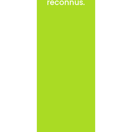
reconnus.
Des actions
spécifiques
peuvent être
aussi guidées
vers la
prévention de la
violence d’origine
interne ou
externe à
l’organisation.
Chaque action
fait l’objet d’un
cahier des
charges établi à
l’avance avec
l’entreprise.