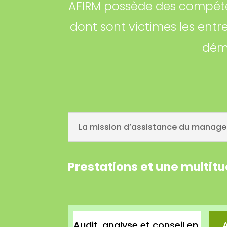
AFIRM possède des compéte
dont sont victimes les entr
dém
La mission d’assistance du managem
Prestations et une multitu
Audit, analyse et conseil en