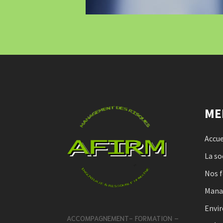
ME
Accue
La so
Nos 
Man
Envi
ACCOMPAGNEMENT- FORMATION –