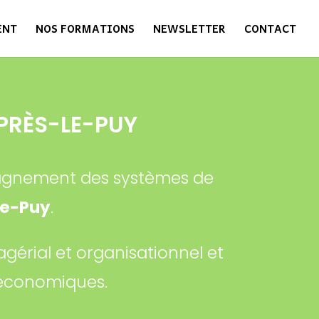
ENT
NOS FORMATIONS
NEWSLETTER
CONTACT
PRÈS-LE-PUY
mpagnement des systèmes de
le-Puy
.
gérial et organisationnel et
s économiques.