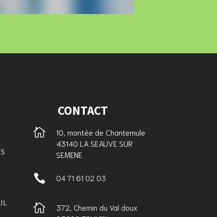
CONTACT

10, montée de Chantemule
43140 LA SEAUVE SUR
ES
SEMENE

04 71 61 02 03
IL

372, Chemin du Val doux