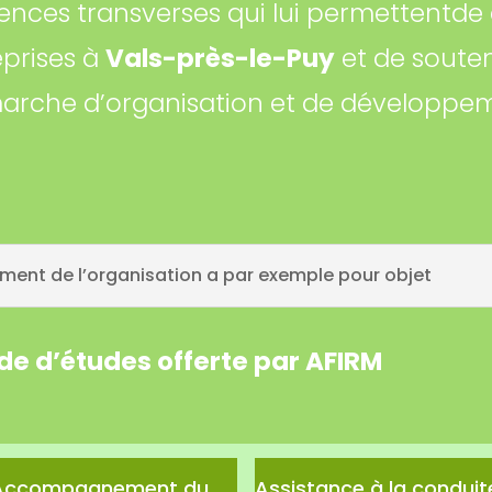
nces transverses qui lui permettentd
eprises à
Vals-près-le-Puy
et de souten
arche d’organisation et de développem
ent de l’organisation a par exemple pour objet
de d’études offerte par AFIRM
Accompagnement du
Assistance à la conduit