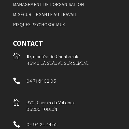
MANAGEMENT DE L’ORGANISATION
M. SÉCURITE SANTE AU TRAVAIL
RISQUES PSYCHOSOCIAUX
CONTACT

10, montée de Chantemule
43140 LA SEAUVE SUR SEMENE

04 71 61 02 03

372, Chemin du Val doux
83200 TOULON

04 94 24 44 52