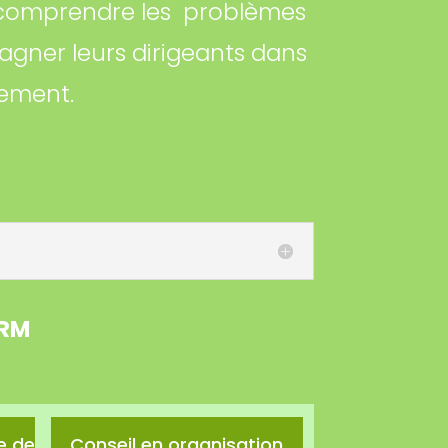
e comprendre les problèmes
gner leurs dirigeants dans
ement.
IRM
e de
Conseil en organisation