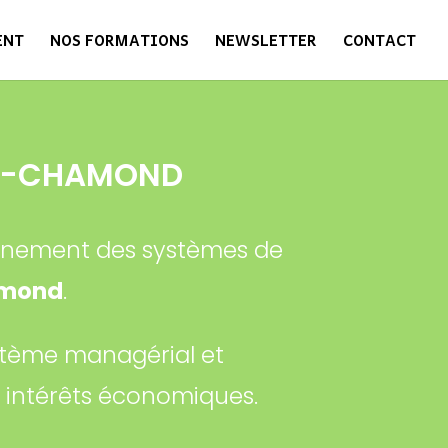
ENT
NOS FORMATIONS
NEWSLETTER
CONTACT
NT-CHAMOND
agnement des systèmes de
amond
.
stème managérial et
x intérêts économiques.