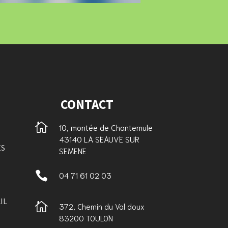
CONTACT

10, montée de Chantemule
43140 LA SEAUVE SUR
ES
SEMENE

04 71 61 02 03
IL

372, Chemin du Val doux
83200 TOULON