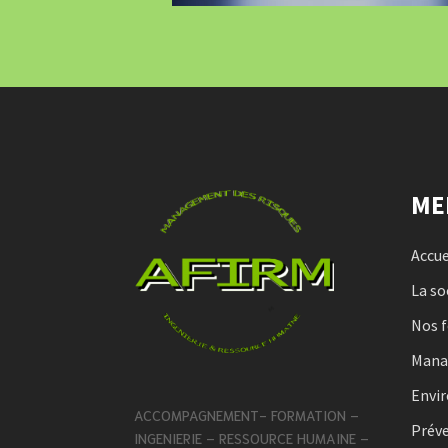
ME
Accue
La so
Nos 
Man
Envi
ACCOMPAGNEMENT- FORMATION –
Préve
INGENIERIE – RESSOURCE HUMAINE –