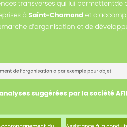
nces transverses qui lui permettentd
eprises à
Saint-Chamond
et d’accompa
émarche d’organisation et de développ
ent de l’organisation a par exemple pour objet
 analyses suggérées par la société AF
Accompagnement du
Assistance à la conduit