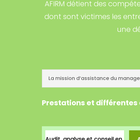
AFIRM détient des compéte
dont sont victimes les entr
une d
La mission d’assistance du managem
Prestations et différentes
Audit, analyse et conseil en