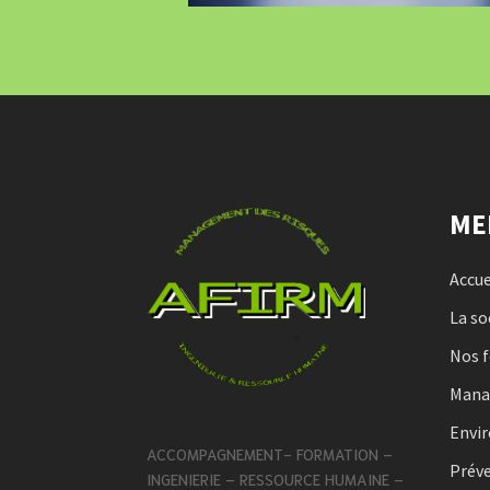
ME
Accue
La so
Nos 
Man
Envi
ACCOMPAGNEMENT- FORMATION –
Préve
INGENIERIE – RESSOURCE HUMAINE –