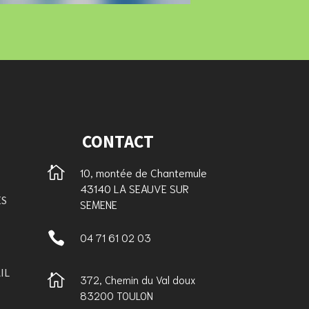
CONTACT

10, montée de Chantemule
43140 LA SEAUVE SUR
ES
SEMENE

04 71 61 02 03
IL

372, Chemin du Val doux
83200 TOULON