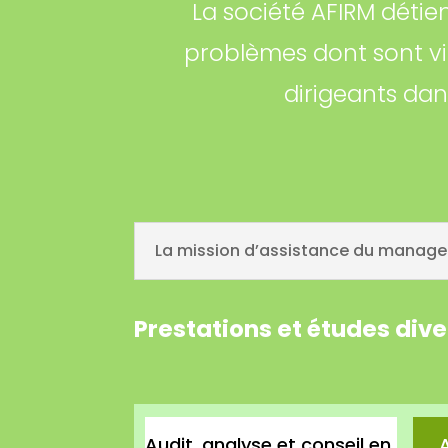
La société AFIRM détie
problèmes dont sont vi
dirigeants da
La mission d’assistance du managem
Prestations et études div
Audit, analyse et conseil en