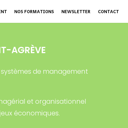
ENT
NOS FORMATIONS
NEWSLETTER
CONTACT
NT-AGRÈVE
 des systèmes de management
anagérial et organisationnel
enjeux économiques.