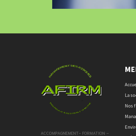
ME
Accue
La so
Nos 
Man
Envi
ACCOMPAGNEMENT- FORMATION –