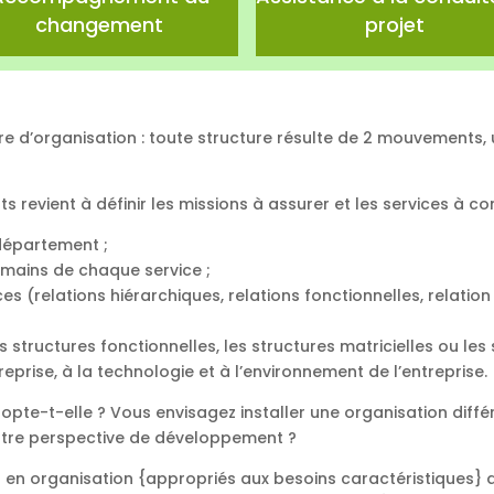
changement
projet
ture d’organisation : toute structure résulte de 2 mouvements,
ts revient à définir les missions à assurer et les services à c
 département ;
umains de chaque service ;
ices (relations hiérarchiques, relations fonctionnelles, relatio
es structures fonctionnelles, les structures matricielles ou les
prise, à la technologie et à l’environnement de l’entreprise.
opte-t-elle ? Vous envisagez installer une organisation diffé
otre perspective de développement ?
s en organisation {appropriés aux besoins caractéristiques}