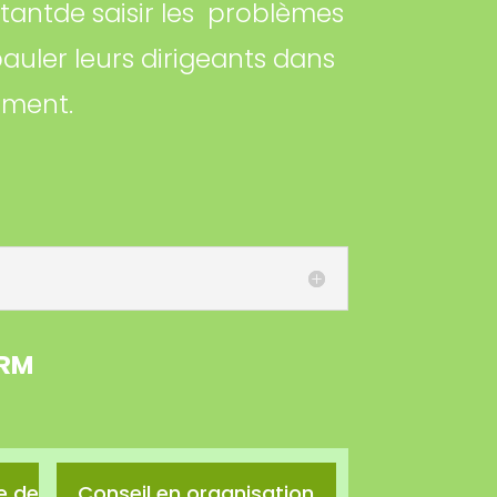
tantde saisir les problèmes
auler leurs dirigeants dans
ement.
IRM
e de
Conseil en organisation