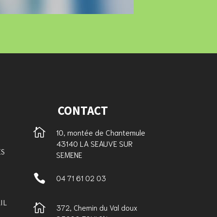
CONTACT

10, montée de Chantemule
43140 LA SEAUVE SUR
ES
SEMENE

04 71 61 02 03
IL

372, Chemin du Val doux