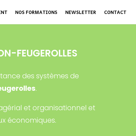
ENT
NOS FORMATIONS
NEWSLETTER
CONTACT
ON-FEUGEROLLES
istance des systèmes de
ugerolles
.
gérial et organisationnel et
eux économiques.