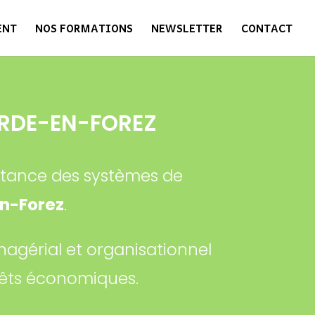
ENT
NOS FORMATIONS
NEWSLETTER
CONTACT
RDE-EN-FOREZ
istance des systèmes de
n-Forez
.
anagérial et organisationnel
érêts économiques.