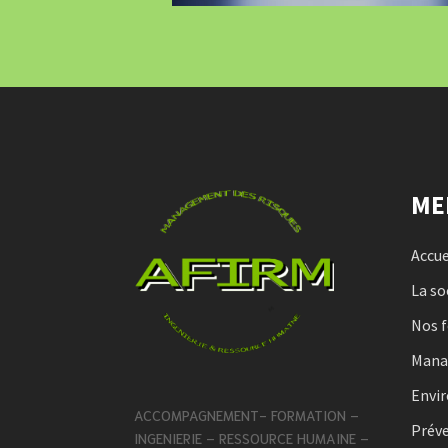
ME
Accue
La so
Nos 
Man
Envi
ACCOMPAGNEMENT- FORMATION –
Préve
INGENIERIE – RESSOURCE HUMAINE –