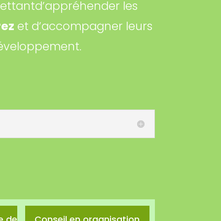
mettantd’appréhender les
rez
et d’accompagner leurs
développement.
e de
Conseil en organisation