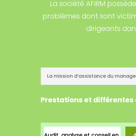
La société AFIRM possèd
problèmes dont sont victim
dirigeants da
La mission d’assistance du managem
Prestations et différente
Audit, analyse et conseil en