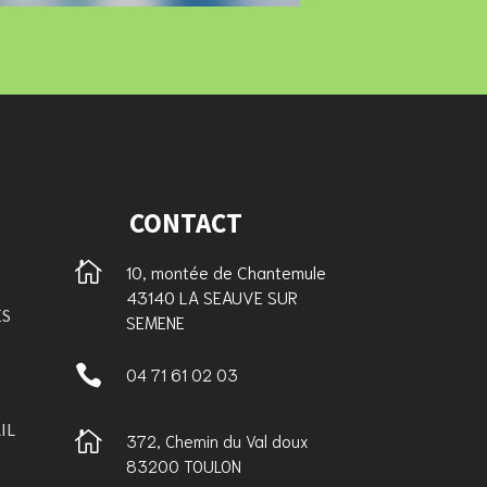
CONTACT

10, montée de Chantemule
43140 LA SEAUVE SUR
ES
SEMENE

04 71 61 02 03
IL

372, Chemin du Val doux
83200 TOULON