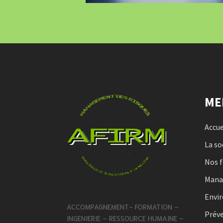
ME
Accue
La so
Nos 
Man
Envi
ACCOMPAGNEMENT- FORMATION –
Préve
INGENIERIE – RESSOURCE HUMAINE –