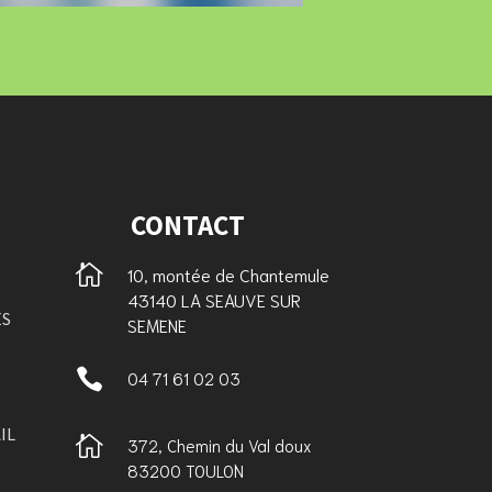
CONTACT

10, montée de Chantemule
43140 LA SEAUVE SUR
ES
SEMENE

04 71 61 02 03
IL

372, Chemin du Val doux
83200 TOULON