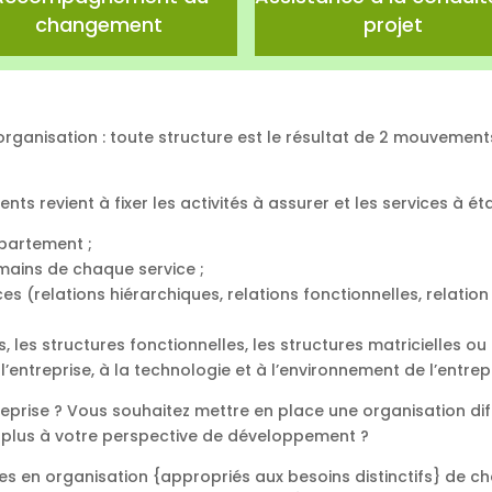
changement
projet
d’organisation : toute structure est le résultat de 2 mouvemen
ts revient à fixer les activités à assurer et les services à étab
épartement ;
mains de chaque service ;
ices (relations hiérarchiques, relations fonctionnelles, relatio
es, les structures fonctionnelles, les structures matricielles ou
entreprise, à la technologie et à l’environnement de l’entrepr
treprise ? Vous souhaitez mettre en place une organisation di
 plus à votre perspective de développement ?
s en organisation {appropriés aux besoins distinctifs} de c