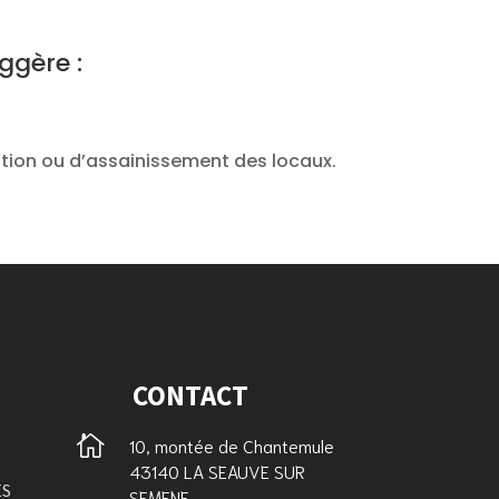
ggère :
ation ou d’assainissement des locaux.
CONTACT

10, montée de Chantemule
43140 LA SEAUVE SUR
ES
SEMENE