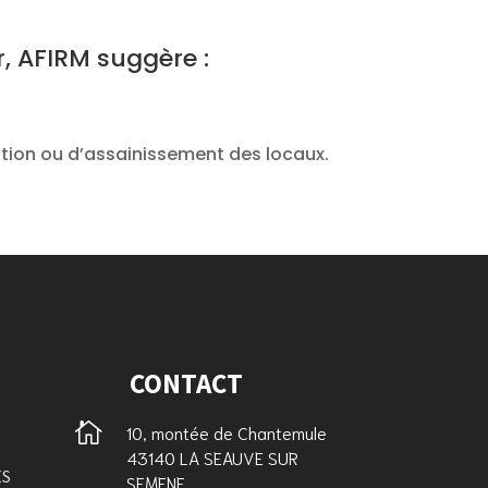
 AFIRM suggère :
ation ou d’assainissement des locaux.
CONTACT

10, montée de Chantemule
43140 LA SEAUVE SUR
ES
SEMENE